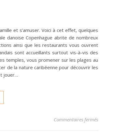
ille et s’amuser. Voici à cet effet, quelques
itale danoise Copenhague abrite de nombreux
ractions ainsi que les restaurants vous ouvrent
andais sont accueillants surtout vis-à-vis des
 les temples, vous promener sur les plages au
fiter de la nature caribéenne pour découvrir les
nt jouer…
sur Quelques destin
Commentaires fermés