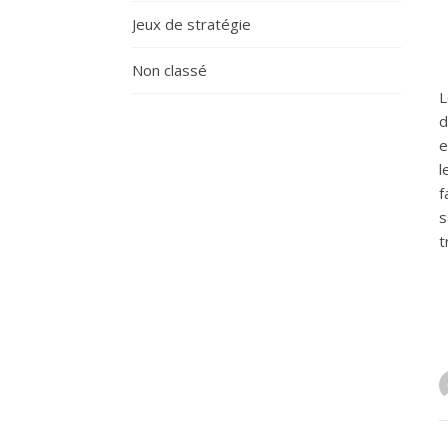
Jeux de stratégie
Non classé
L
d
e
l
f
s
t