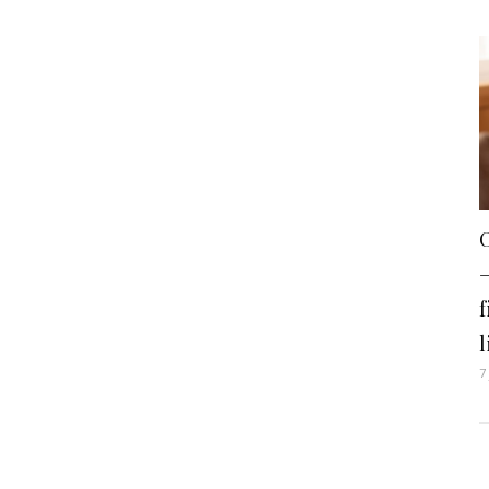
–
f
l
7