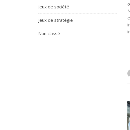
o
Jeux de société
N
e
Jeux de stratégie
i
i
Non classé