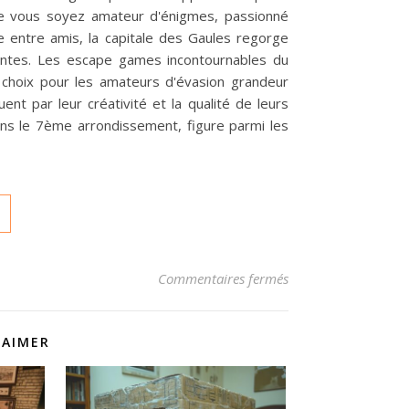
ue vous soyez amateur d'énigmes, passionné
le entre amis, la capitale des Gaules regorge
antes. Les escape games incontournables du
choix pour les amateurs d'évasion grandeur
nt par leur créativité et la qualité de leurs
ns le 7ème arrondissement, figure parmi les
sur Découvrez les m
Commentaires fermés
 AIMER