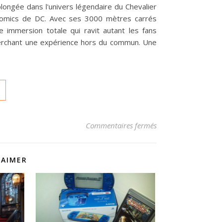
plongée dans l'univers légendaire du Chevalier
s comics de DC. Avec ses 3000 mètres carrés
e immersion totale qui ravit autant les fans
erchant une expérience hors du commun. Une
sur Découverte de B
Commentaires fermés
 AIMER