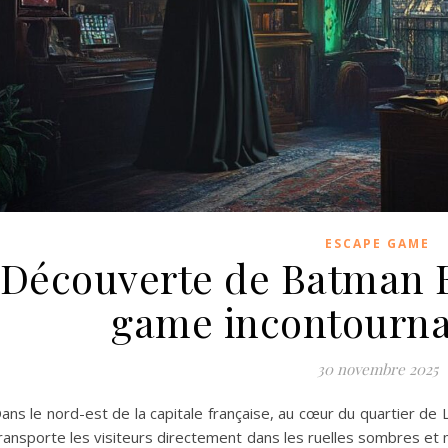
ESCAPE GAME
Découverte de Batman E
game incontournab
30 novembre 2025
ans le nord-est de la capitale française, au cœur du quartier de 
ransporte les visiteurs directement dans les ruelles sombres e