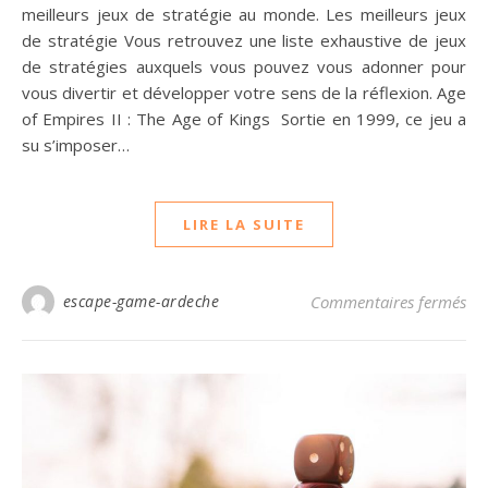
meilleurs jeux de stratégie au monde. Les meilleurs jeux
de stratégie Vous retrouvez une liste exhaustive de jeux
de stratégies auxquels vous pouvez vous adonner pour
vous divertir et développer votre sens de la réflexion. Age
of Empires II : The Age of Kings Sortie en 1999, ce jeu a
su s’imposer…
LIRE LA SUITE
sur
escape-game-ardeche
Commentaires fermés