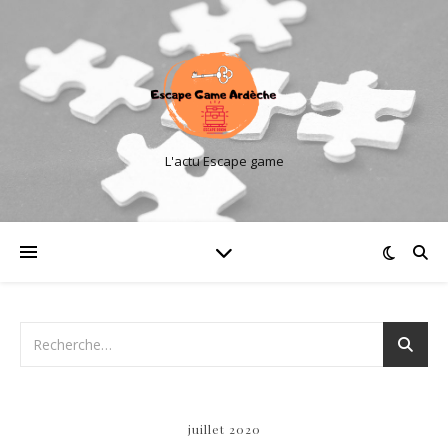
L'actu Escape game
juillet 2020