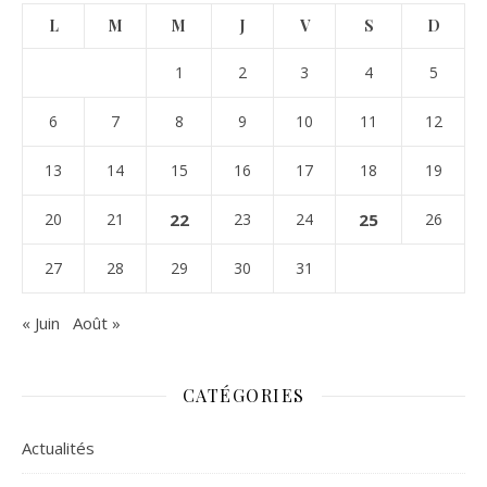
L
M
M
J
V
S
D
1
2
3
4
5
6
7
8
9
10
11
12
13
14
15
16
17
18
19
20
21
22
23
24
25
26
27
28
29
30
31
« Juin
Août »
CATÉGORIES
Actualités