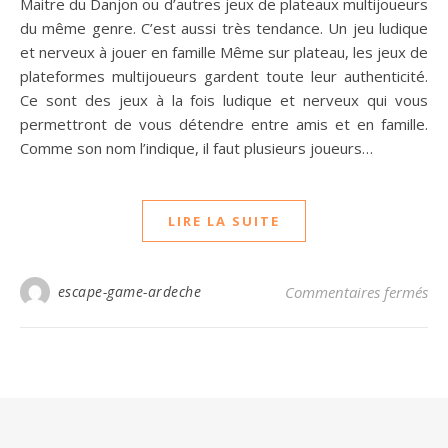
Maitre du Danjon ou d’autres jeux de plateaux multijoueurs
du même genre. C’est aussi très tendance. Un jeu ludique
et nerveux à jouer en famille Même sur plateau, les jeux de
plateformes multijoueurs gardent toute leur authenticité.
Ce sont des jeux à la fois ludique et nerveux qui vous
permettront de vous détendre entre amis et en famille.
Comme son nom l’indique, il faut plusieurs joueurs…
LIRE LA SUITE
sur
escape-game-ardeche
Commentaires fermés