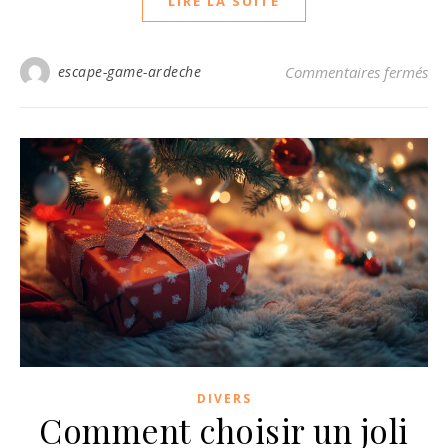
LIRE LA SUITE
sur
escape-game-ardeche
Commentaires fermés
DIVERS
Comment choisir un joli