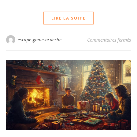
LIRE LA SUITE
su
escape-game-ardeche
Commentaires fermés