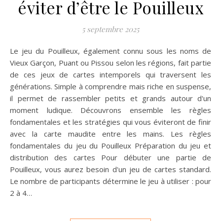
éviter d’être le Pouilleux
5 septembre 2025
Le jeu du Pouilleux, également connu sous les noms de
Vieux Garçon, Puant ou Pissou selon les régions, fait partie
de ces jeux de cartes intemporels qui traversent les
générations. Simple à comprendre mais riche en suspense,
il permet de rassembler petits et grands autour d'un
moment ludique. Découvrons ensemble les règles
fondamentales et les stratégies qui vous éviteront de finir
avec la carte maudite entre les mains. Les règles
fondamentales du jeu du Pouilleux Préparation du jeu et
distribution des cartes Pour débuter une partie de
Pouilleux, vous aurez besoin d'un jeu de cartes standard.
Le nombre de participants détermine le jeu à utiliser : pour
2 à 4…