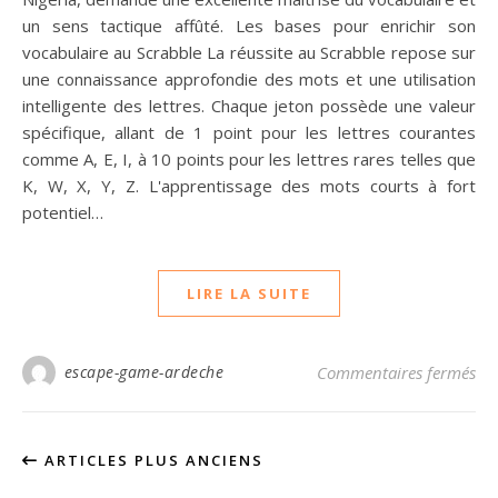
un sens tactique affûté. Les bases pour enrichir son
vocabulaire au Scrabble La réussite au Scrabble repose sur
une connaissance approfondie des mots et une utilisation
intelligente des lettres. Chaque jeton possède une valeur
spécifique, allant de 1 point pour les lettres courantes
comme A, E, I, à 10 points pour les lettres rares telles que
K, W, X, Y, Z. L'apprentissage des mots courts à fort
potentiel…
LIRE LA SUITE
sur
escape-game-ardeche
Commentaires fermés
ARTICLES PLUS ANCIENS