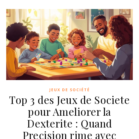
JEUX DE SOCIÉTÉ
Top 3 des Jeux de Societe
pour Ameliorer la
Dexterite : Quand
Precision rime avec