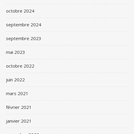
octobre 2024
septembre 2024
septembre 2023
mai 2023
octobre 2022
juin 2022
mars 2021
février 2021
janvier 2021