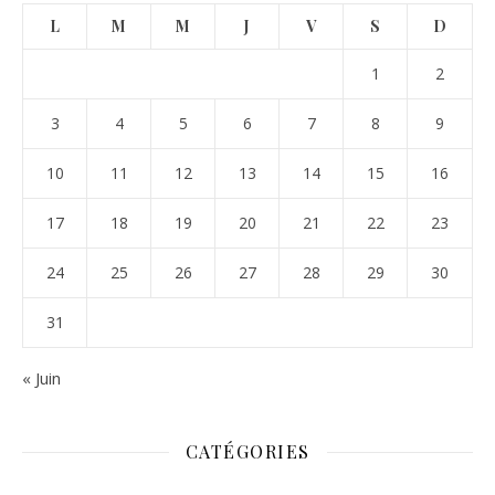
L
M
M
J
V
S
D
1
2
3
4
5
6
7
8
9
10
11
12
13
14
15
16
17
18
19
20
21
22
23
24
25
26
27
28
29
30
31
« Juin
CATÉGORIES