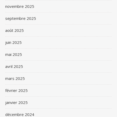
novembre 2025
septembre 2025
août 2025
juin 2025
mai 2025
avril 2025
mars 2025
février 2025
janvier 2025
décembre 2024