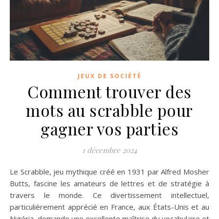
JEUX DE SOCIÉTÉ
Comment trouver des
mots au scrabble pour
gagner vos parties
1 décembre 2024
Le Scrabble, jeu mythique créé en 1931 par Alfred Mosher
Butts, fascine les amateurs de lettres et de stratégie à
travers le monde. Ce divertissement intellectuel,
particulièrement apprécié en France, aux États-Unis et au
Nigéria, demande une excellente maîtrise du vocabulaire et