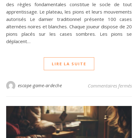
des règles fondamentales constitue le socle de tout
apprentissage. Le plateau, les pions et leurs mouvements
autorisés Le damier traditionnel présente 100 cases
alternées noires et blanches. Chaque joueur dispose de 20
pions placés sur les cases sombres. Les pions se
déplacent…
LIRE LA SUITE
sur
escape-game-ardeche
Commentaires fermés