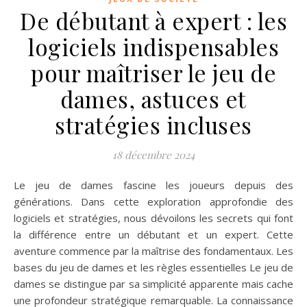
De débutant à expert : les
logiciels indispensables
pour maîtriser le jeu de
dames, astuces et
stratégies incluses
18 décembre 2024
Le jeu de dames fascine les joueurs depuis des
générations. Dans cette exploration approfondie des
logiciels et stratégies, nous dévoilons les secrets qui font
la différence entre un débutant et un expert. Cette
aventure commence par la maîtrise des fondamentaux. Les
bases du jeu de dames et les règles essentielles Le jeu de
dames se distingue par sa simplicité apparente mais cache
une profondeur stratégique remarquable. La connaissance