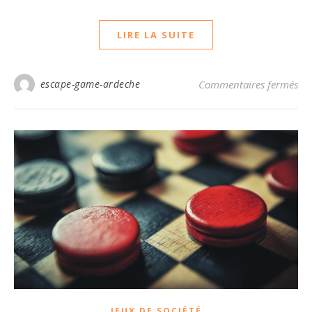
LIRE LA SUITE
sur
escape-game-ardeche
Commentaires fermés
JEUX DE SOCIÉTÉ