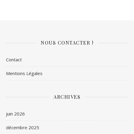
NOUS CONTACTER !
Contact
Mentions Légales
ARCHIVES
juin 2026
décembre 2025