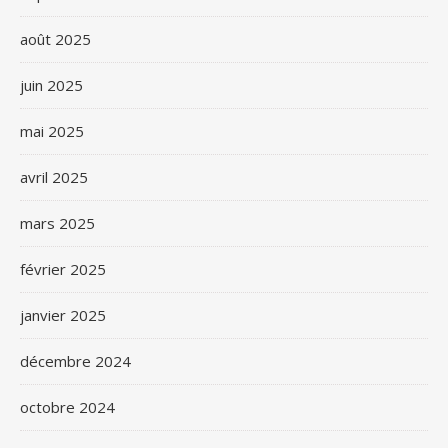
août 2025
juin 2025
mai 2025
avril 2025
mars 2025
février 2025
janvier 2025
décembre 2024
octobre 2024