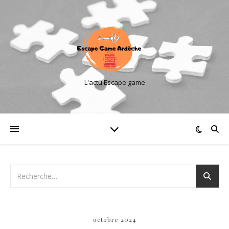
L'actu Escape game
octobre 2024