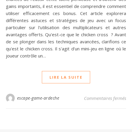
gains importants, il est essentiel de comprendre comment
utiliser efficacement ces bonus. Cet article explorera
différentes astuces et stratégies de jeu avec un focus
particulier sur l'utilisation des multiplicateurs et autres
avantages offerts. Qu'est-ce que le chicken cross ? Avant
de se plonger dans les techniques avancées, clarifions ce
qu'est le chicken cross. Il s'agit d'un mini-jeu en ligne où le
joueur contrôle un…
LIRE LA SUITE
sur
escape-game-ardeche
Commentaires fermés