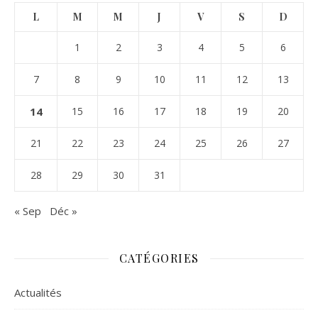
L
M
M
J
V
S
D
1
2
3
4
5
6
7
8
9
10
11
12
13
14
15
16
17
18
19
20
21
22
23
24
25
26
27
28
29
30
31
« Sep
Déc »
CATÉGORIES
Actualités