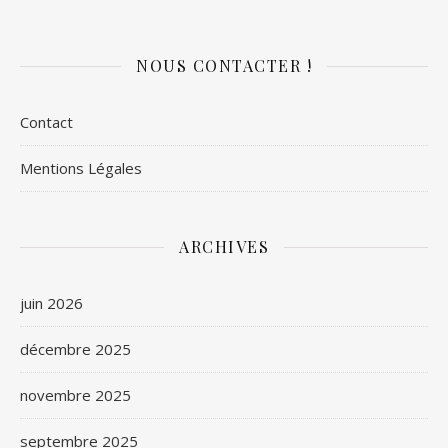
NOUS CONTACTER !
Contact
Mentions Légales
ARCHIVES
juin 2026
décembre 2025
novembre 2025
septembre 2025