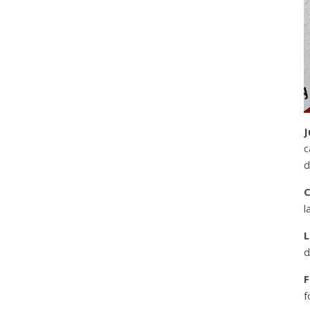
J
c
d
C
l
L
d
F
f