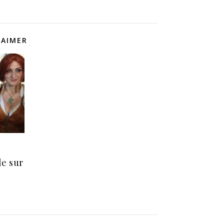
 AIMER
s
le sur