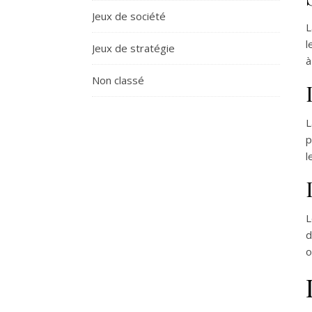
Jeux de société
L
l
Jeux de stratégie
à
Non classé
L
p
l
L
d
o