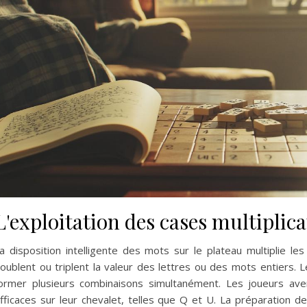
L'exploitation des cases multiplica
a disposition intelligente des mots sur le plateau multiplie l
oublent ou triplent la valeur des lettres ou des mots entiers.
ormer plusieurs combinaisons simultanément. Les joueurs ave
fficaces sur leur chevalet, telles que Q et U. La préparation de