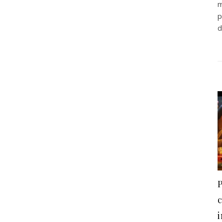
m
p
d