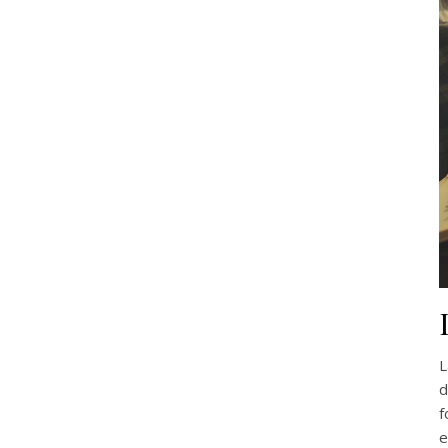
L
d
f
e