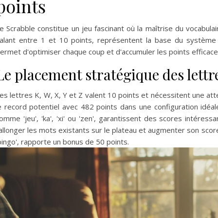
points
e Scrabble constitue un jeu fascinant où la maîtrise du vocabulair
alant entre 1 et 10 points, représentent la base du systèm
ermet d'optimiser chaque coup et d'accumuler les points efficac
Le placement stratégique des lettre
es lettres K, W, X, Y et Z valent 10 points et nécessitent une at
e record potentiel avec 482 points dans une configuration idéale
omme 'jeu', 'ka', 'xi' ou 'zen', garantissent des scores intéressan
allonger les mots existants sur le plateau et augmenter son score
bingo', rapporte un bonus de 50 points.