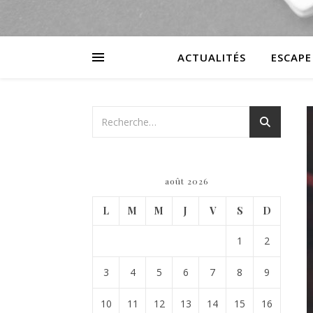
ACTUALITÉS
ESCAPE
août 2026
L
M
M
J
V
S
D
1
2
3
4
5
6
7
8
9
10
11
12
13
14
15
16