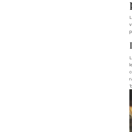
L
v
p
L
l
c
r
'