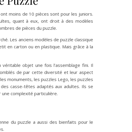
e Puzzle
 ont moins de 10 pièces sont pour les juniors.
ultes, quant à eux, ont droit à des modèles
nombres de pièces du puzzle.
rché. Les anciens modèles de puzzle classique
tit en carton ou en plastique. Mais grâce à la
véritable objet une fois l’assemblage fini. Il
omblés de par cette diversité et leur aspect
zzles monuments, les puzzles Lego, les puzzles
 des casse-têtes adaptés aux adultes. Ils se
r une complexité particulière.
ienne du puzzle a aussi des bienfaits pour le
es.