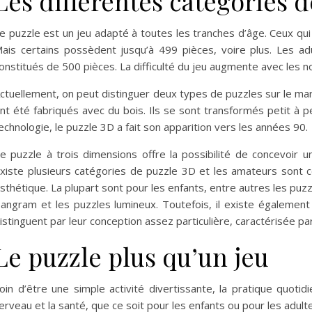
Les différentes catégories d
e puzzle est un jeu adapté à toutes les tranches d’âge. Ceux qui
ais certains possèdent jusqu’à 499 pièces, voire plus. Les ad
onstitués de 500 pièces. La difficulté du jeu augmente avec les 
ctuellement, on peut distinguer deux types de puzzles sur le ma
nt été fabriqués avec du bois. Ils se sont transformés petit à pe
echnologie, le puzzle 3D a fait son apparition vers les années 90.
e puzzle à trois dimensions offre la possibilité de concevoir un 
xiste plusieurs catégories de puzzle 3D et les amateurs sont c
sthétique. La plupart sont pour les enfants, entre autres les pu
angram et les puzzles lumineux. Toutefois, il existe également
istinguent par leur conception assez particulière, caractérisée pa
Le puzzle plus qu’un jeu
oin d’être une simple activité divertissante, la pratique quotid
erveau et la santé, que ce soit pour les enfants ou pour les adult