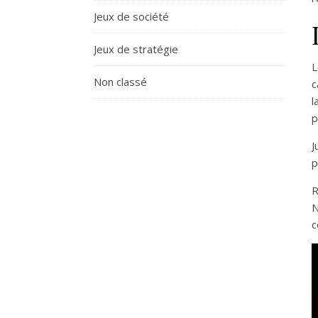
Jeux de société
Jeux de stratégie
L
Non classé
c
l
p
J
p
R
N
c