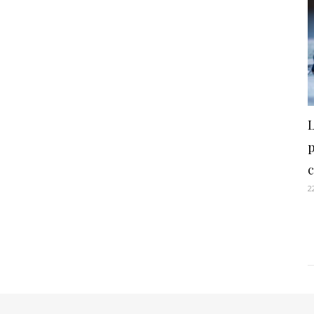
L
c
2