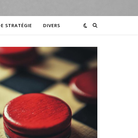
DE STRATÉGIE
DIVERS