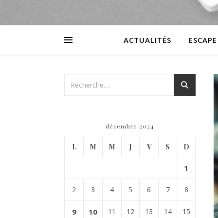
ACTUALITÉS
ESCAPE
décembre 2024
L
M
M
J
V
S
D
1
2
3
4
5
6
7
8
9
10
11
12
13
14
15