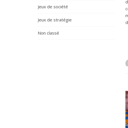
d
Jeux de société
c
m
Jeux de stratégie
d
Non classé