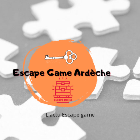
L'actu Escape game