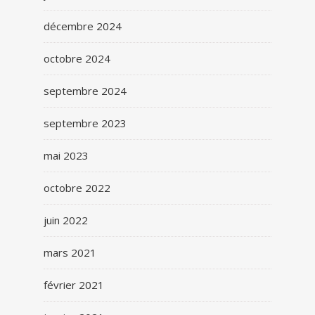
décembre 2024
octobre 2024
septembre 2024
septembre 2023
mai 2023
octobre 2022
juin 2022
mars 2021
février 2021